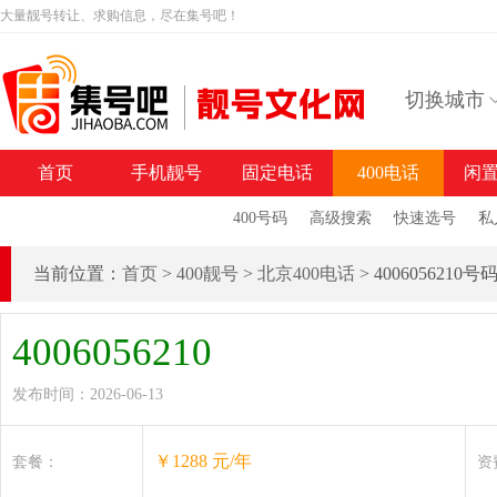
大量靓号转让、求购信息，尽在集号吧！
切换城市
首页
手机靓号
固定电话
400电话
闲
400号码
高级搜索
快速选号
私
当前位置：
首页
>
400靓号
>
北京400电话
> 4006056210
4006056210
发布时间：2026-06-13
￥1288 元/年
套餐：
资