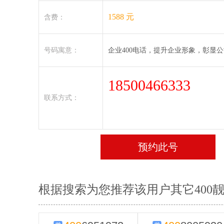
1588 元
含费：
号码寓意：
企业400电话，提升企业形象，彰显
18500466333
联系方式：
预约此号
根据搜索为您推荐该用户其它400