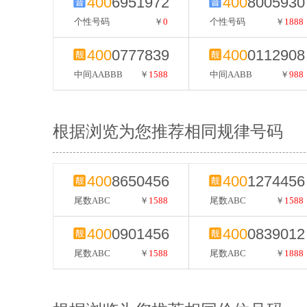
400
6951972
400
8005930
个性号码
￥
0
个性号码
￥
1888
400
0777839
400
0112908
中间AABBB
￥
1588
中间AABB
￥
988
根据浏览为您推荐相同规律号码
400
8650456
400
1274456
尾数ABC
￥
1588
尾数ABC
￥
1588
400
0901456
400
0839012
尾数ABC
￥
1588
尾数ABC
￥
1888