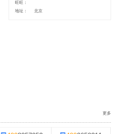
旺旺：
地址：
北京
更多