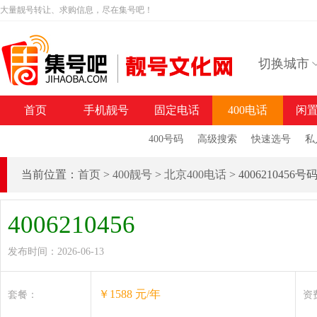
大量靓号转让、求购信息，尽在集号吧！
切换城市
首页
手机靓号
固定电话
400电话
闲
400号码
高级搜索
快速选号
私
当前位置：
首页
>
400靓号
>
北京400电话
> 4006210456
4006210456
发布时间：2026-06-13
￥1588 元/年
套餐：
资