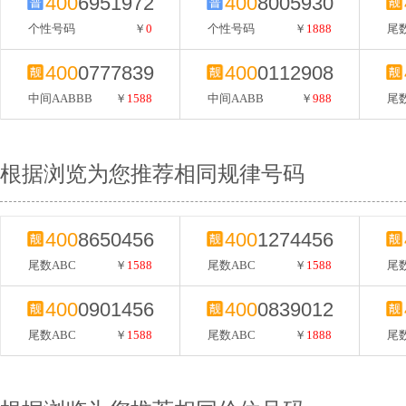
400
6951972
400
8005930
个性号码
￥
0
个性号码
￥
1888
尾数
400
0777839
400
0112908
中间AABBB
￥
1588
中间AABB
￥
988
尾数
根据浏览为您推荐相同规律号码
400
8650456
400
1274456
尾数ABC
￥
1588
尾数ABC
￥
1588
尾数
400
0901456
400
0839012
尾数ABC
￥
1588
尾数ABC
￥
1888
尾数