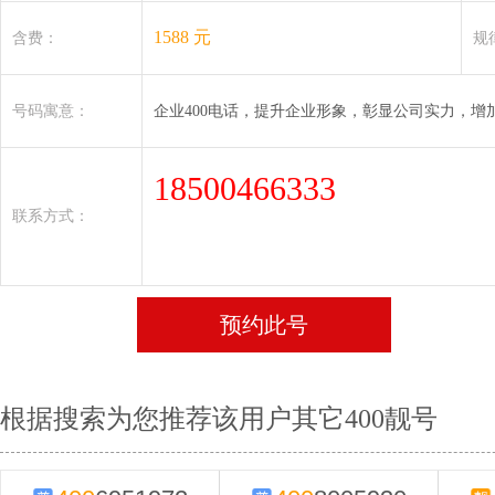
1588 元
含费：
规
号码寓意：
企业400电话，提升企业形象，彰显公司实力，增
18500466333
联系方式：
预约此号
根据搜索为您推荐该用户其它400靓号