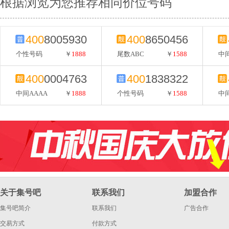
根据浏览为您推荐相同价位号码
400
8005930
400
8650456
个性号码
￥
1888
尾数ABC
￥
1588
中间
400
0004763
400
1838322
中间AAAA
￥
1888
个性号码
￥
1588
中间
关于集号吧
联系我们
加盟合作
集号吧简介
联系我们
广告合作
交易方式
付款方式