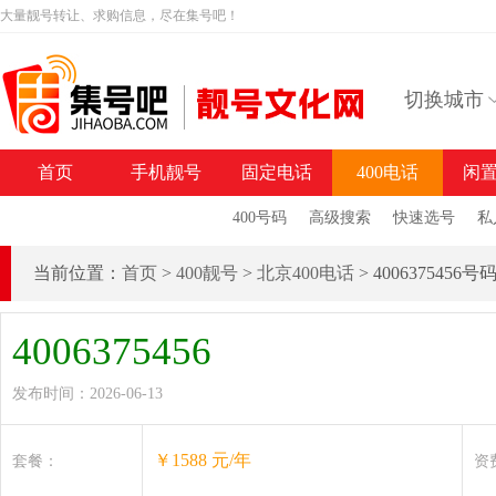
大量靓号转让、求购信息，尽在集号吧！
切换城市
首页
手机靓号
固定电话
400电话
闲
400号码
高级搜索
快速选号
私
当前位置：
首页
>
400靓号
>
北京400电话
> 4006375456
4006375456
发布时间：2026-06-13
￥1588 元/年
套餐：
资