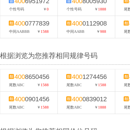
400
6951972
400
8005930
个性号码
￥
0
个性号码
￥
1888
尾数
400
0777839
400
0112908
中间AABBB
￥
1588
中间AABB
￥
988
尾数
根据浏览为您推荐相同规律号码
400
8650456
400
1274456
尾数ABC
￥
1588
尾数ABC
￥
1588
尾数
400
0901456
400
0839012
尾数ABC
￥
1588
尾数ABC
￥
1888
尾数