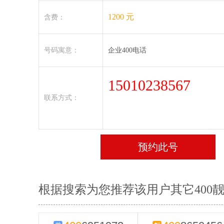
1200 元
含费：
号码寓意：
企业400电话
15010238567
联系方式：
预约此号
根据搜索为您推荐该用户其它400