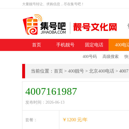
大量靓号转让、求购信息，尽在集号吧！
首页
手机靓号
固定电话
400电
400号码
高级搜索
快
当前位置：
首页
>
400靓号
>
北京400电话
> 400
4007161987
发布时间：2026-06-13
￥1200 元/年
套餐：