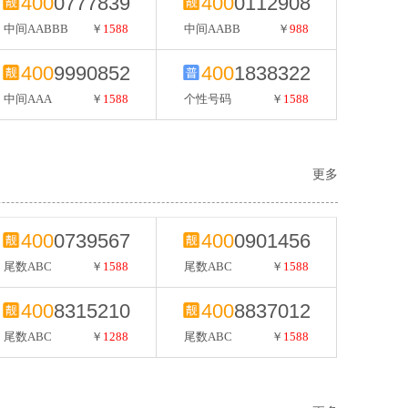
400
0777839
400
0112908
中间AABBB
￥
1588
中间AABB
￥
988
400
9990852
400
1838322
中间AAA
￥
1588
个性号码
￥
1588
更多
400
0739567
400
0901456
尾数ABC
￥
1588
尾数ABC
￥
1588
400
8315210
400
8837012
尾数ABC
￥
1288
尾数ABC
￥
1588