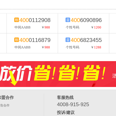
400
0112908
400
6090896
中间AABB
￥
988
个性号码
￥
1200
400
0116879
400
6823455
中间AABB
￥
988
个性号码
￥
1288
加盟合作
客服热线
4008-915-925
广告合作
投诉/建议