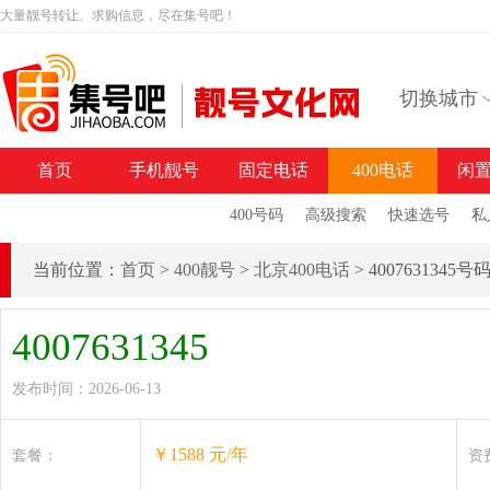
大量靓号转让、求购信息，尽在集号吧！
切换城市
首页
手机靓号
固定电话
400电话
闲
400号码
高级搜索
快速选号
私
当前位置：
首页
>
400靓号
>
北京400电话
> 4007631345
4007631345
发布时间：2026-06-13
￥1588 元/年
套餐：
资