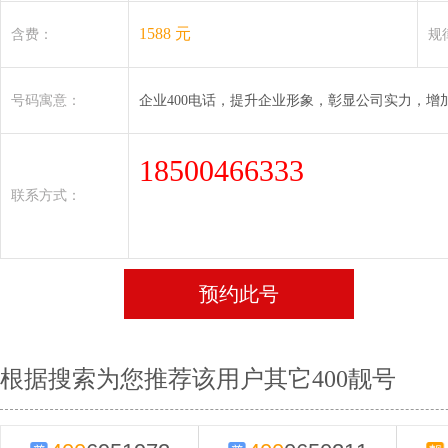
1588 元
含费：
规
号码寓意：
企业400电话，提升企业形象，彰显公司实力，增
18500466333
联系方式：
预约此号
根据搜索为您推荐该用户其它400靓号