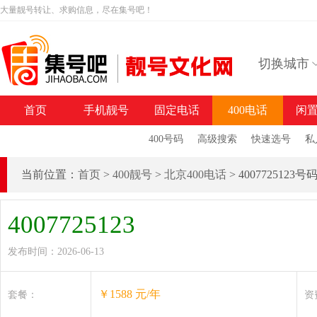
大量靓号转让、求购信息，尽在集号吧！
切换城市
首页
手机靓号
固定电话
400电话
闲
400号码
高级搜索
快速选号
私
当前位置：
首页
>
400靓号
>
北京400电话
> 4007725123
4007725123
发布时间：2026-06-13
￥1588 元/年
套餐：
资