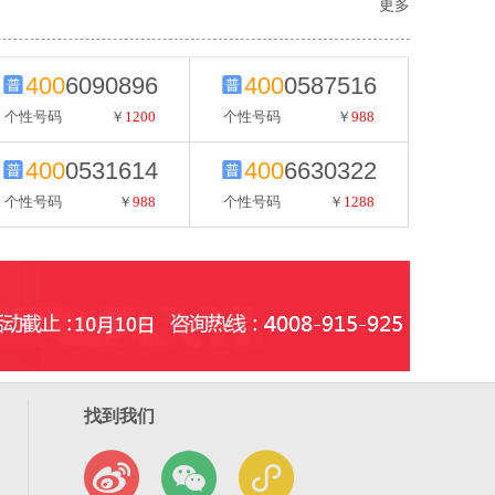
更多
400
6090896
400
0587516
个性号码
￥
1200
个性号码
￥
988
400
0531614
400
6630322
个性号码
￥
988
个性号码
￥
1288
找到我们