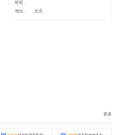
旺旺：
地址：
北京
更多