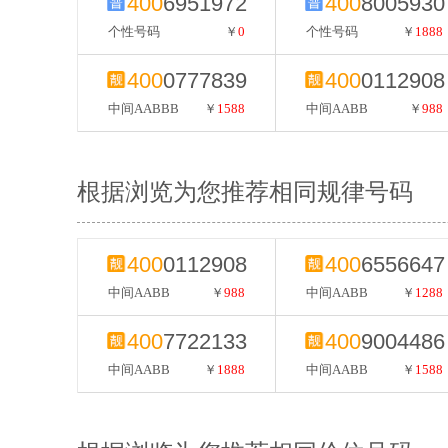
400
6951972
400
8005930
个性号码
￥
0
个性号码
￥
1888
400
0777839
400
0112908
中间AABBB
￥
1588
中间AABB
￥
988
根据浏览为您推荐相同规律号码
400
0112908
400
6556647
中间AABB
￥
988
中间AABB
￥
1288
400
7722133
400
9004486
中间AABB
￥
1888
中间AABB
￥
1588