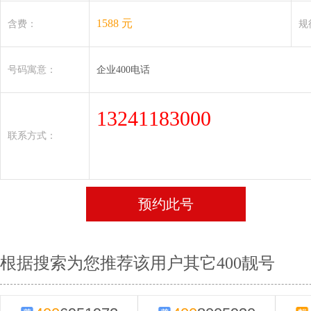
1588 元
含费：
规
号码寓意：
企业400电话
13241183000
联系方式：
预约此号
根据搜索为您推荐该用户其它400靓号