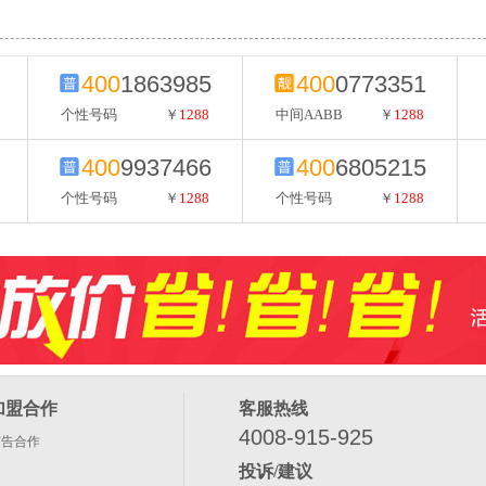
400
1863985
400
0773351
个性号码
￥
1288
中间AABB
￥
1288
400
9937466
400
6805215
个性号码
￥
1288
个性号码
￥
1288
加盟合作
客服热线
4008-915-925
广告合作
投诉/建议