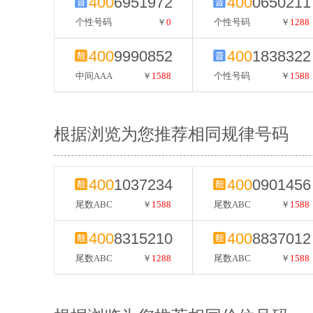
400
6951972
400
0650211
个性号码
￥
0
个性号码
￥
1288
400
9990852
400
1838322
中间AAA
￥
1588
个性号码
￥
1588
根据浏览为您推荐相同规律号码
400
1037234
400
0901456
尾数ABC
￥
1588
尾数ABC
￥
1588
400
8315210
400
8837012
尾数ABC
￥
1288
尾数ABC
￥
1588