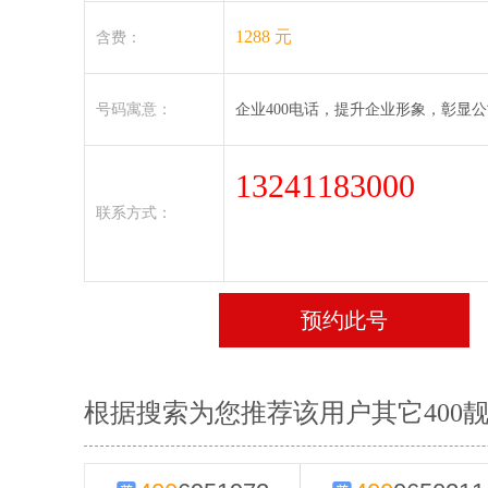
1288 元
含费：
号码寓意：
企业400电话，提升企业形象，彰显
13241183000
联系方式：
预约此号
根据搜索为您推荐该用户其它400