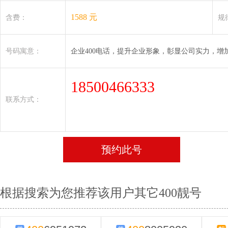
1588 元
含费：
规
号码寓意：
企业400电话，提升企业形象，彰显公司实力，增
18500466333
联系方式：
预约此号
根据搜索为您推荐该用户其它400靓号