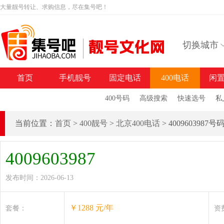
大量靓号转让、求购信息，尽在集号吧！
切换城市
首页
手机靓号
固定电话
400电话
闲
400号码
高级搜索
快速选号
私
当前位置：
首页
>
400靓号
>
北京400电话
> 4009603987
4009603987
发布时间：2026-06-13
￥1288 元/年
套餐：
资