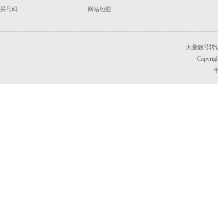
买号码
网站地图
大量靓号转
Copyrigh