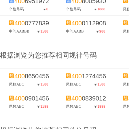
400
6951972
400
8005930
个性号码
￥
0
个性号码
￥
1888
尾数
400
0777839
400
0112908
中间AABBB
￥
1588
中间AABB
￥
988
尾数
根据浏览为您推荐相同规律号码
400
8650456
400
1274456
尾数ABC
￥
1588
尾数ABC
￥
1588
尾数
400
0901456
400
0839012
尾数ABC
￥
1588
尾数ABC
￥
1888
尾数