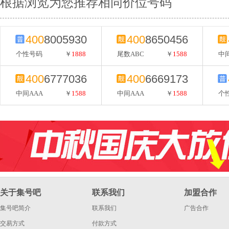
根据浏览为您推荐相同价位号码
400
8005930
400
8650456
个性号码
￥
1888
尾数ABC
￥
1588
中间
400
6777036
400
6669173
中间AAA
￥
1588
中间AAA
￥
1588
个
关于集号吧
联系我们
加盟合作
集号吧简介
联系我们
广告合作
交易方式
付款方式