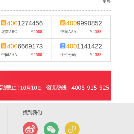
更多
400
1274456
400
9990852
尾数ABC
￥
1588
中间AAA
￥
1588
400
6669173
400
1141422
中间AAA
￥
1588
个性号码
￥
1588
找到我们