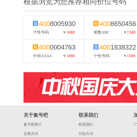
根据浏览为您推荐相同价位号码
400
8005930
400
8650456
个性号码
￥
1888
尾数ABC
￥
1588
400
0004763
400
1838322
中间AAAA
￥
1888
个性号码
￥
1588
关于集号吧
联系我们
集号吧简介
联系我们
交易方式
付款方式