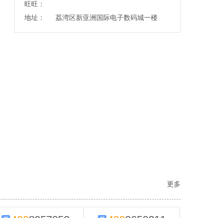
旺旺：
地址：
荔湾区新亚洲国际电子数码城一楼
更多