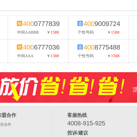
400
0777839
400
9009724
中间AABBB
￥
1588
个性号码
￥
1588
400
6777036
400
8775488
中间AAA
￥
1588
个性号码
￥
1588
加盟合作
客服热线
4008-915-925
广告合作
投诉/建议