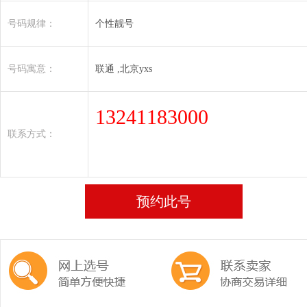
号码规律：
个性靓号
号码寓意：
联通 ,北京yxs
13241183000
联系方式：
预约此号