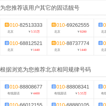
为您推荐该用户其它的固话靓号
010-
82513333
010-
69262555
0
北京
￥
5.55万
北京
￥
9280
北
010-
68812521
010-
88737774
0
北京
￥
1440
北京
￥
1440
北
根据浏览为您推荐北京相同规律号码
010-
88808677
010-
88808341
0
有线固话
￥
4400
有线固话
￥
5.55万
有
010-
66012155
010-
68880105
0