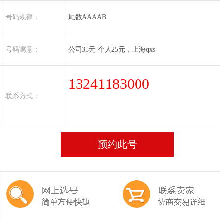
号码规律：
尾数AAAAB
号码寓意：
公司35元 个人25元，上海qxs
13241183000
联系方式：
预约此号