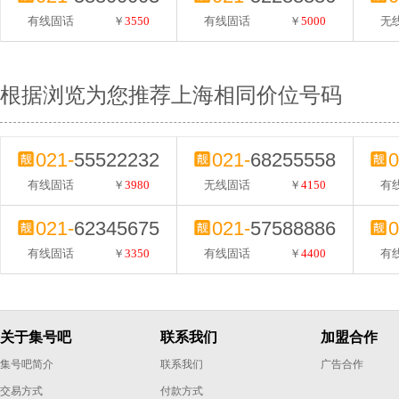
有线固话
￥
3550
有线固话
￥
5000
无
根据浏览为您推荐上海相同价位号码
021-
55522232
021-
68255558
0
有线固话
￥
3980
无线固话
￥
4150
有
021-
62345675
021-
57588886
0
有线固话
￥
3350
有线固话
￥
4400
有
关于集号吧
联系我们
加盟合作
集号吧简介
联系我们
广告合作
交易方式
付款方式