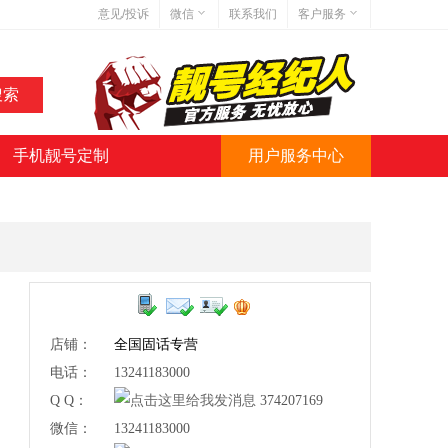
意见/投诉
微信
联系我们
客户服务
在线客服
网站地图
网站简介
手机靓号定制
用户服务中心
微信号:jihaoba999
店铺：
全国固话专营
电话：
13241183000
Q Q：
374207169
微信：
13241183000