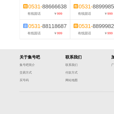
0531-
88666638
0531-
8899985
有线固话
￥
999
有线固话
￥
999
0531-
88118687
0531-
8899982
有线固话
￥
999
有线固话
￥
999
关于集号吧
联系我们
集号吧简介
联系我们
交易方式
付款方式
买号码
网站地图