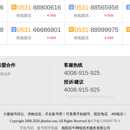
6
0531-
88800616
0531-
88565958
有线固话
￥
999
有线固话
￥
999
8
0531-
66686801
0531-
88999975
有线固话
￥
999
有线固话
￥
999
加盟合作
客服热线
4008-915-925
广告合作
投诉/建议
4008-915-925
（AM 8:00-12:00 PM 14:00-18:00）
大量靓号转让、求购信息，尽在集号吧！可查看手机靓号、固定电话、400电话！
Copyright 2008-2026 jihaoba.com, All Rights Reserved
豫ICP备11008907号-6
手机号码
集号吧手机版
南阳百牛网络技术服务有限公司