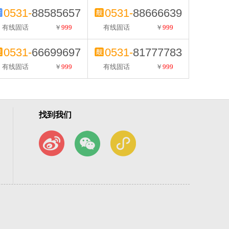
0531-
88585657
0531-
88666639
有线固话
￥
999
有线固话
￥
999
0531-
66699697
0531-
81777783
有线固话
￥
999
有线固话
￥
999
找到我们