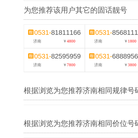
为您推荐该用户其它的固话靓号
0531-
81811166
0531-
8568111
济南
￥
4800
济南
￥
1800
0531-
82595959
0531-
6888956
济南
￥
7800
济南
￥
3800
根据浏览为您推荐济南相同规律号
根据浏览为您推荐济南相同价位号