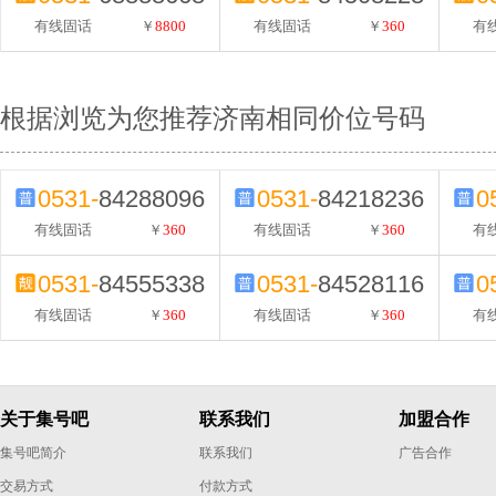
有线固话
￥
8800
有线固话
￥
360
有
根据浏览为您推荐济南相同价位号码
0531-
84288096
0531-
84218236
0
有线固话
￥
360
有线固话
￥
360
有
0531-
84555338
0531-
84528116
0
有线固话
￥
360
有线固话
￥
360
有
关于集号吧
联系我们
加盟合作
集号吧简介
联系我们
广告合作
交易方式
付款方式