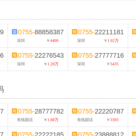
9
0755-
88858387
0755-
22211181
深圳
￥
4400
深圳
￥
1.02万
6
0755-
22276543
0755-
27777716
深圳
￥
1.28万
深圳
￥
5435
码
7
0755-
28777782
0755-
22220787
有线固话
￥
1.88万
有线固话
￥
3585
7
0755-
22222185
0755-
23888812