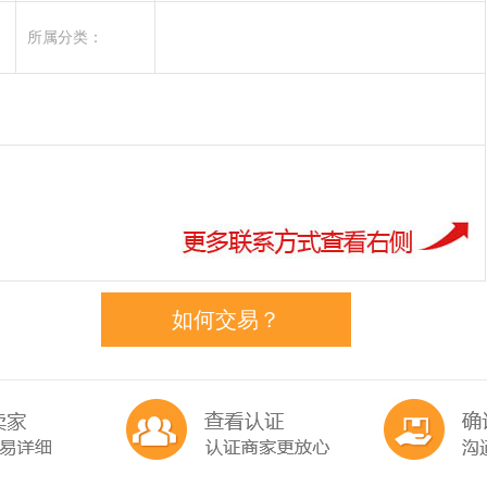
所属分类：
如何交易？