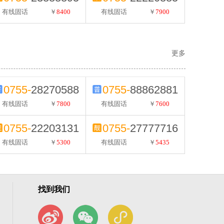
有线固话
￥
8400
有线固话
￥
7900
更多
0755-
28270588
0755-
88862881
有线固话
￥
7800
有线固话
￥
7600
0755-
22203131
0755-
27777716
有线固话
￥
5300
有线固话
￥
5435
找到我们