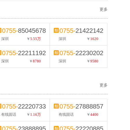
更多
0755-
85045678
0755-
21422142
深圳
￥
5.55万
深圳
￥
1620
0755-
22211192
0755-
22230202
深圳
￥
8780
深圳
￥
9580
更多
0755-
22220733
0755-
27888857
有线固话
￥
1.16万
有线固话
￥
4400
0755-
23888895
0755-
22220885