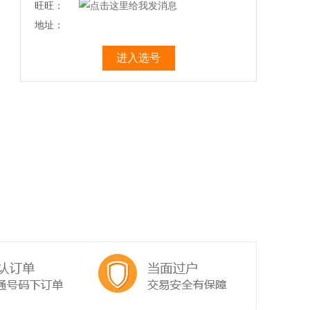
旺旺：
地址：
进入选号