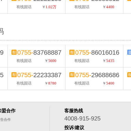
有线固话
￥
1.02万
有线固话
￥
4400
码
9
0755-
83768887
0755-
86016016
有线固话
￥
5600
有线固话
￥
5435
5
0755-
22233387
0755-
29688686
有线固话
￥
8780
有线固话
￥
5400
加盟合作
客服热线
4008-915-925
广告合作
投诉/建议