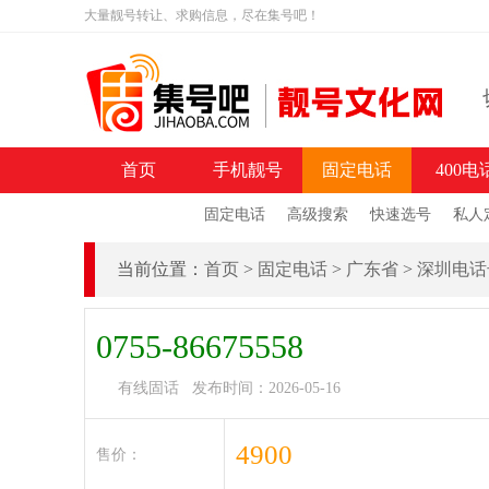
大量靓号转让、求购信息，尽在集号吧！
首页
手机靓号
固定电话
400电
固定电话
高级搜索
快速选号
私人
当前位置：
首页
>
固定电话
>
广东省
>
深圳电话
0755-86675558
有线固话 发布时间：2026-05-16
4900
售价：