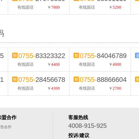
有线固话
￥
7800
有线固话
￥
5200
码
5
0755-
83323322
0755-
84046789
有线固话
￥
4400
有线固话
￥
4900
1
0755-
28456678
0755-
88866604
有线固话
￥
4300
有线固话
￥
2700
加盟合作
客服热线
4008-915-925
广告合作
投诉/建议