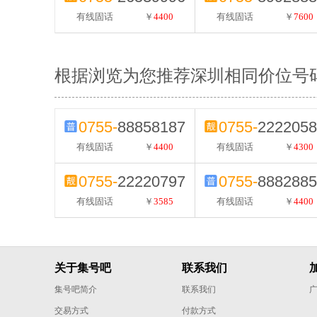
有线固话
￥
4400
有线固话
￥
7600
根据浏览为您推荐深圳相同价位号
0755-
88858187
0755-
2222058
有线固话
￥
4400
有线固话
￥
4300
0755-
22220797
0755-
8882885
有线固话
￥
3585
有线固话
￥
4400
关于集号吧
联系我们
集号吧简介
联系我们
交易方式
付款方式