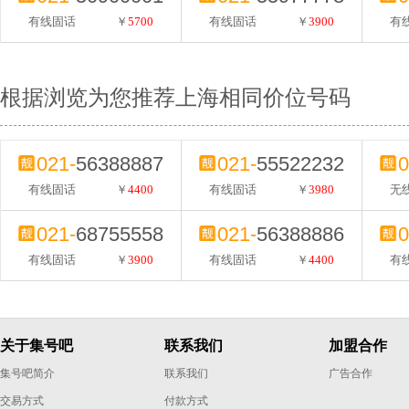
有线固话
￥
5700
有线固话
￥
3900
有
根据浏览为您推荐上海相同价位号码
021-
56388887
021-
55522232
0
有线固话
￥
4400
有线固话
￥
3980
无
021-
68755558
021-
56388886
0
有线固话
￥
3900
有线固话
￥
4400
有
关于集号吧
联系我们
加盟合作
集号吧简介
联系我们
广告合作
交易方式
付款方式