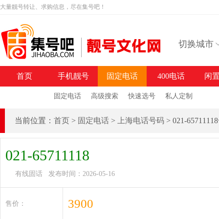
大量靓号转让、求购信息，尽在集号吧！
切换城市
首页
手机靓号
固定电话
400电话
闲
固定电话
高级搜索
快速选号
私人定制
当前位置：
首页
>
固定电话
>
上海电话号码
> 021-65711
021-65711118
有线固话 发布时间：2026-05-16
3900
售价：