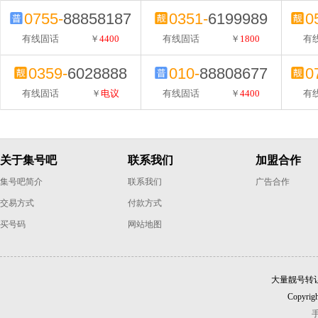
0755-
88858187
0351-
6199989
0
有线固话
￥
4400
有线固话
￥
1800
有
0359-
6028888
010-
88808677
0
有线固话
￥
电议
有线固话
￥
4400
有
关于集号吧
联系我们
加盟合作
集号吧简介
联系我们
广告合作
交易方式
付款方式
买号码
网站地图
大量靓号转
Copyrigh