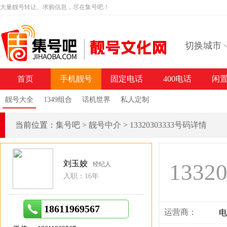
大量靓号转让、求购信息，尽在集号吧！
切换城市
首页
手机靓号
固定电话
400电话
闲
靓号大全
1349组合
话机世界
私人定制
当前位置：
集号吧
>
靓号中介
>
13320303333号码详情
刘玉姣
1332
经纪人
入职：16年
18611969567
运营商：
电