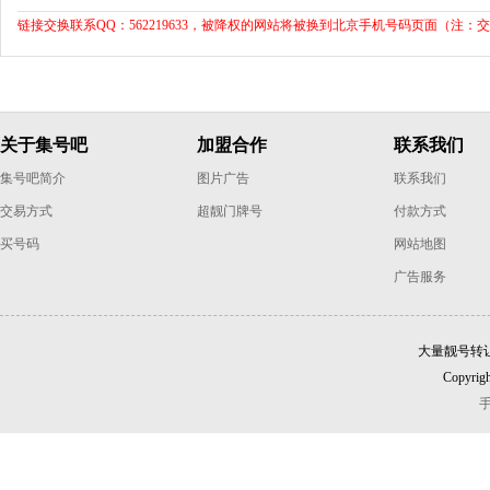
链接交换联系QQ：562219633，被降权的网站将被换到北京手机号码页面（注：
关于集号吧
加盟合作
联系我们
集号吧简介
图片广告
联系我们
交易方式
超靓门牌号
付款方式
买号码
网站地图
广告服务
大量靓号转
Copyrigh