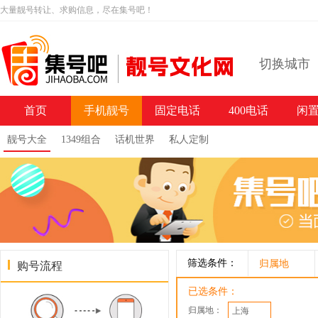
大量靓号转让、求购信息，尽在集号吧！
切换城市
首页
手机靓号
固定电话
400电话
闲
靓号大全
1349组合
话机世界
私人定制
筛选条件：
归属地
购号流程
已选条件：
归属地：
上海