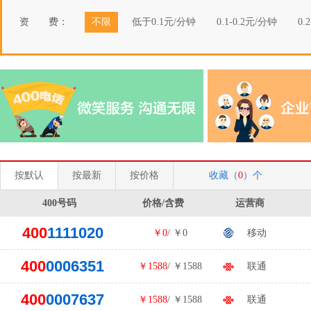
资 费：
不限
低于0.1元/分钟
0.1-0.2元/分钟
0.
按默认
按最新
按价格
收藏（
0
）个
400号码
价格/含费
运营商
400
1111020
￥0
/ ￥0
移动
400
0006351
￥1588
/ ￥1588
联通
400
0007637
￥1588
/ ￥1588
联通