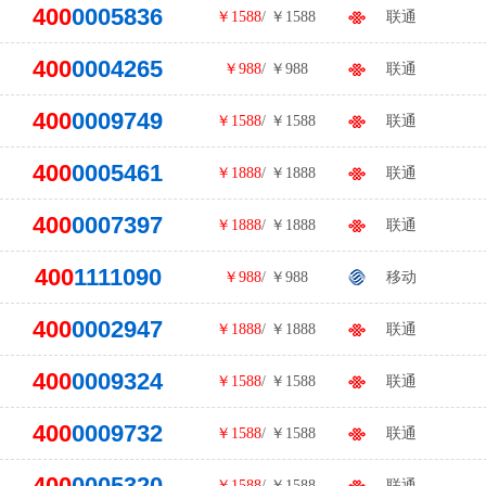
400
0005836
￥1588
/ ￥1588
联通
400
0004265
￥988
/ ￥988
联通
400
0009749
￥1588
/ ￥1588
联通
400
0005461
￥1888
/ ￥1888
联通
400
0007397
￥1888
/ ￥1888
联通
400
1111090
￥988
/ ￥988
移动
400
0002947
￥1888
/ ￥1888
联通
400
0009324
￥1588
/ ￥1588
联通
400
0009732
￥1588
/ ￥1588
联通
400
0005320
￥1588
/ ￥1588
联通