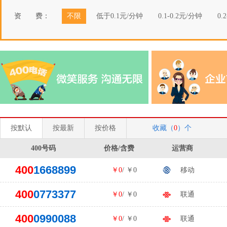
资 费：
不限
低于0.1元/分钟
0.1-0.2元/分钟
0.
按默认
按最新
按价格
收藏（
0
）个
400号码
价格/含费
运营商
400
1668899
￥0
/ ￥0
移动
400
0773377
￥0
/ ￥0
联通
400
0990088
￥0
/ ￥0
联通