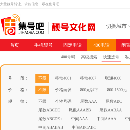
大量靓号转让、求购信息，尽在集号吧！
切换城市
首页
手机靓号
固定电话
400电话
闲
400号码
高级搜索
快速选号
私
号 段：
不限
移动4001
移动4007
联通4000
价 格：
不限
价格面议
800元以下
800-1500元
规 律：
不限
个性号码
尾数AAA
尾数ABC
尾数ABCDE
尾数AAABB
尾数AABAA
尾数ABCDE+
中间AAA
中间AAAA
中
中间ABABAB
中间ABCABC