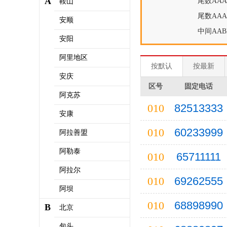
A
尾数AAA
鞍山
尾数AAA
安顺
中间AAB
安阳
阿里地区
按默认
按最新
安庆
区号
固定电话
阿克苏
010
82513333
安康
010
60233999
阿拉善盟
阿勒泰
010
65711111
阿拉尔
010
69262555
阿坝
010
68898990
B
北京
包头