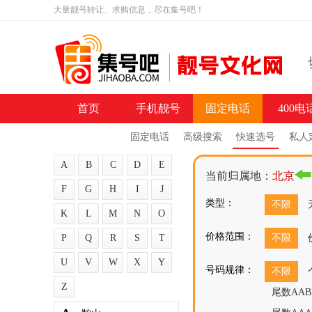
大量靓号转让、求购信息，尽在集号吧！
首页
手机靓号
固定电话
400电
固定电话
高级搜索
快速选号
私人
A
B
C
D
E
当前归属地：
北京
F
G
H
I
J
类型：
不限
K
L
M
N
O
价格范围：
P
Q
R
S
T
不限
U
V
W
X
Y
号码规律：
不限
Z
尾数AAB