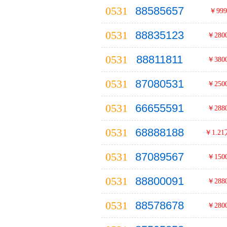
0531
88585657
￥999
常州
长治
0531
88835123
￥280
赤峰
0531
88811811
￥380
昌吉
0531
87080531
￥250
常德
0531
66655591
承德
￥288
沧州
0531
68888188
￥1.21
楚雄
0531
87089567
￥150
郴州
0531
88800091
￥288
滁州
澄迈
0531
88578678
￥280
朝阳