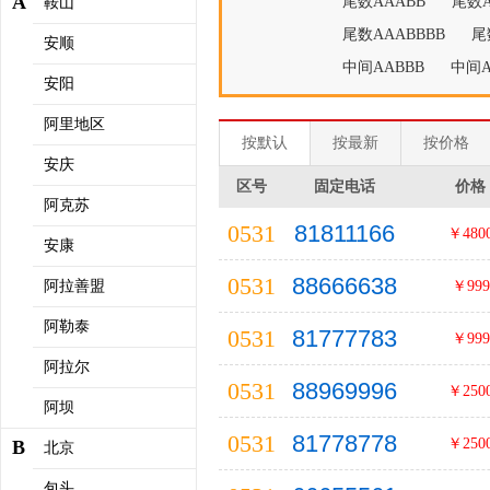
A
尾数AAABB
尾数A
鞍山
尾数AAABBBB
尾
安顺
中间AABBB
中间A
安阳
阿里地区
按默认
按最新
按价格
安庆
区号
固定电话
价格
阿克苏
0531
81811166
￥480
安康
0531
88666638
阿拉善盟
￥999
阿勒泰
0531
81777783
￥999
阿拉尔
0531
88969996
￥250
阿坝
0531
81778778
￥250
B
北京
包头