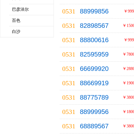
巴彦淖尔
0531
88999856
￥999
百色
0531
82898567
￥150
白沙
0531
88800616
￥999
亳州
0531
82595959
滨州
￥780
巴中
0531
66699920
￥288
保亭
0531
88669919
￥190
C
重庆
0531
88775789
￥380
长沙
长春
0531
88999956
￥180
成都
0531
68889567
￥380
昌都