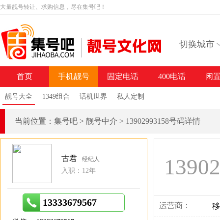
大量靓号转让、求购信息，尽在集号吧！
切换城市
首页
手机靓号
固定电话
400电话
闲
靓号大全
1349组合
话机世界
私人定制
当前位置：
集号吧
>
靓号中介
>
13902993158号码详情
古君
1390
经纪人
入职：12年
13333679567
运营商：
移