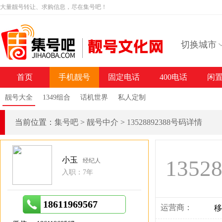
大量靓号转让、求购信息，尽在集号吧！
切换城市
首页
手机靓号
固定电话
400电话
闲
靓号大全
1349组合
话机世界
私人定制
当前位置：
集号吧
>
靓号中介
>
13528892388号码详情
小玉
1352
经纪人
入职：7年
18611969567
运营商：
移