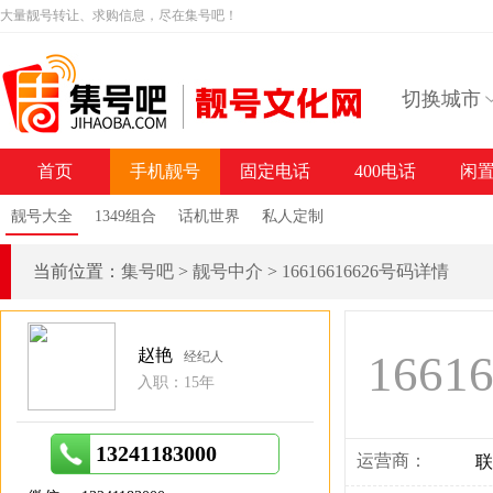
大量靓号转让、求购信息，尽在集号吧！
切换城市
首页
手机靓号
固定电话
400电话
闲
靓号大全
1349组合
话机世界
私人定制
当前位置：
集号吧
>
靓号中介
>
16616616626号码详情
赵艳
1661
经纪人
入职：15年
13241183000
运营商：
联