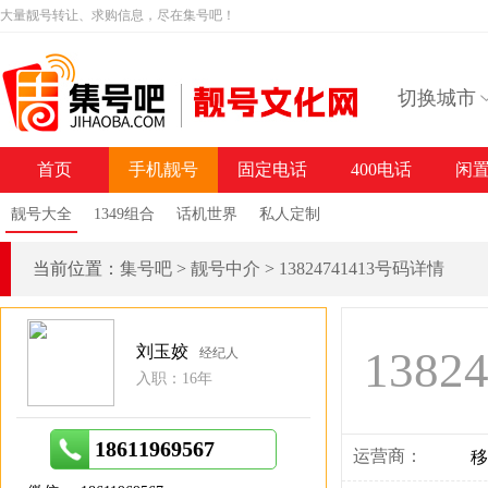
大量靓号转让、求购信息，尽在集号吧！
切换城市
首页
手机靓号
固定电话
400电话
闲
靓号大全
1349组合
话机世界
私人定制
当前位置：
集号吧
>
靓号中介
>
13824741413号码详情
刘玉姣
1382
经纪人
入职：16年
18611969567
运营商：
移