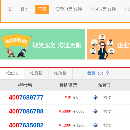
资 费：
不限
低于0.1元/分钟
0.1-0.2元/分钟
0.
按默认
按最新
按价格
收藏（
0
）个
400号码
价格/含费
运营商
400
7689777
￥0
/ ￥0
移动
400
7086788
￥6888
/ ￥6888
移动
400
7635082
￥1288
/ ￥1288
移动