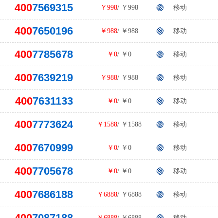
400
7569315
￥998
/ ￥998
移动
400
7650196
￥988
/ ￥988
移动
400
7785678
￥0
/ ￥0
移动
400
7639219
￥988
/ ￥988
移动
400
7631133
￥0
/ ￥0
移动
400
7773624
￥1588
/ ￥1588
移动
400
7670999
￥0
/ ￥0
移动
400
7705678
￥0
/ ￥0
移动
400
7686188
￥6888
/ ￥6888
移动
400
7087188
￥6888
/ ￥6888
移动