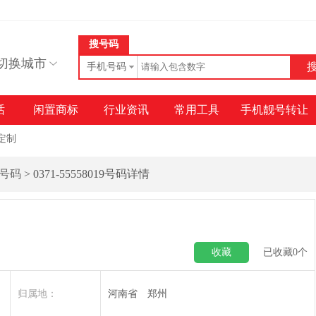
搜号码
切换城市
手机号码
话
闲置商标
行业资讯
常用工具
手机靓号转让
定制
号码
> 0371-55558019号码详情
收藏
已收藏
0
个
归属地：
河南省 郑州