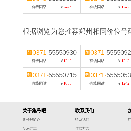
有线固话
￥
2475
有线固话
￥
1242
根据浏览为您推荐郑州相同价位号
0371-
55550930
0371-
5555092
有线固话
￥
1242
有线固话
￥
1242
0371-
55550715
0371-
5555053
有线固话
￥
1080
有线固话
￥
1242
关于集号吧
联系我们
集号吧简介
联系我们
交易方式
付款方式