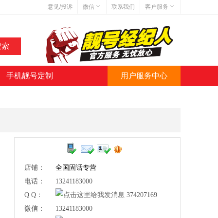
意见/投诉
微信
联系我们
客户服务
在线客服
网站地图
网站简介
手机靓号定制
用户服务中心
微信号:jihaoba999
店铺：
全国固话专营
电话：
13241183000
Q Q：
374207169
微信：
13241183000