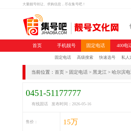
大量靓号转让、求购信息，尽在集号吧！
首页
手机靓号
固定电话
400电
固定电话
高级搜索
快速选号
私人
当前位置：
首页
>
固定电话
>
黑龙江
>
哈尔滨电
0451-51177777
有线固话 发布时间：2026-05-16
15万
售价：