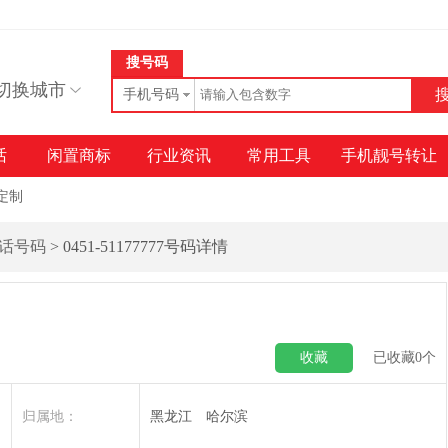
搜号码
切换城市
手机号码
话
闲置商标
行业资讯
常用工具
手机靓号转让
定制
话号码
> 0451-51177777号码详情
收藏
已收藏
0
个
归属地：
黑龙江 哈尔滨