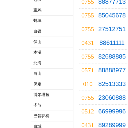
0755
88877713
宝鸡
0755
85045678
蚌埠
0755
27512751
白银
0431
88611111
保山
本溪
0755
82688885
北海
0571
88888977
白山
010
82513333
保定
博尔塔拉
0755
23060888
毕节
0512
66999996
巴音郭楞
0431
89289999
白城