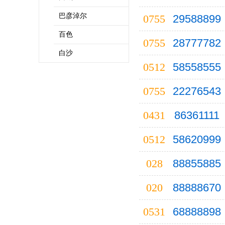
巴彦淖尔
0755
29588899
百色
0755
28777782
白沙
0512
58558555
亳州
0755
22276543
滨州
巴中
0431
86361111
保亭
0512
58620999
C
重庆
028
88855885
长沙
长春
020
88888670
成都
0531
68888898
昌都