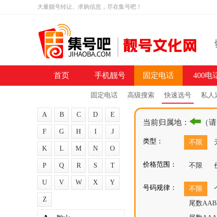
大量靓号转让、求购信息，尽在集号吧！
首页
手机靓号
固定电话
400电
固定电话
高级搜索
快速选号
私人
A
B
C
D
E
当前归属地：
（请
F
G
H
I
J
类型：
不限
K
L
M
N
O
价格范围：
P
Q
R
S
T
不限
U
V
W
X
Y
号码规律：
不限
Z
尾数AAB