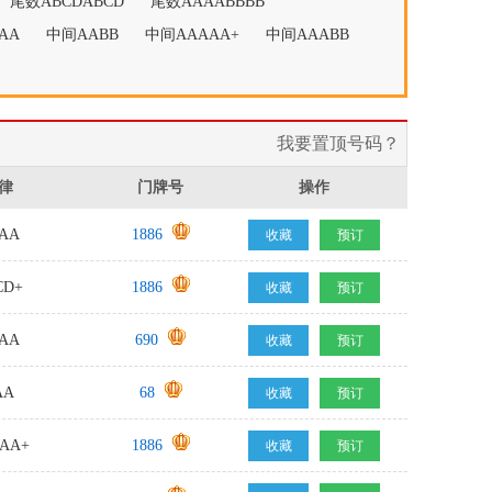
尾数ABCDABCD
尾数AAAABBBB
AA
中间AABB
中间AAAAA+
中间AAABB
我要置顶号码？
律
门牌号
操作
AA
1886
收藏
预订
D+
1886
收藏
预订
AA
690
收藏
预订
AA
68
收藏
预订
AA+
1886
收藏
预订