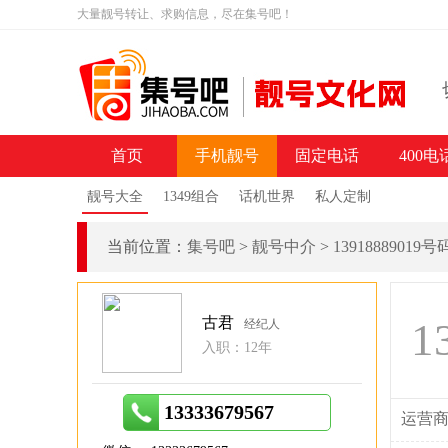
大量靓号转让、求购信息，尽在集号吧！
首页
手机靓号
固定电话
400电
靓号大全
1349组合
话机世界
私人定制
当前位置：
集号吧
>
靓号中介
>
13918889019
古君
1
经纪人
入职：12年
13333679567
运营