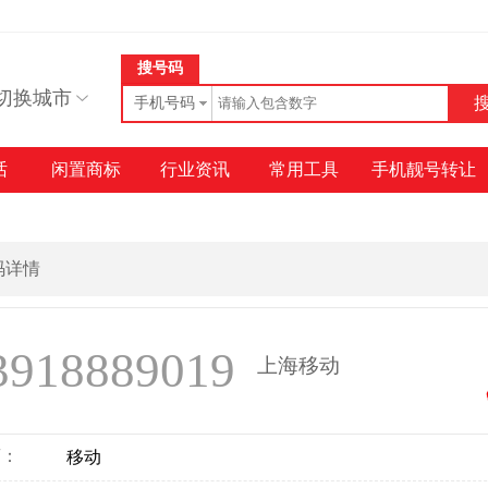
搜号码
切换城市
手机号码
话
闲置商标
行业资讯
常用工具
手机靓号转让
号码详情
3918889019
上海移动
商：
移动