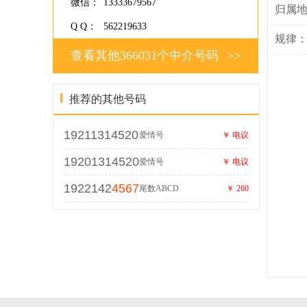
微信：
13333679567
归属
Q Q：
562219633
规律
查看其他366031个中介号码
>>
推荐的其他号码
19211314520
爱情号
￥ 电议
19201314520
爱情号
￥ 电议
1922142
4567
尾数ABCD
￥ 260