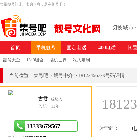
大量靓号转让、求购信息，尽在集号吧！
切换城市
首页
手机靓号
固定电话
400电话
闲
靓号大全
1349组合
话机世界
私人定制
当前位置：
集号吧
>
靓号中介
>
18123456789号码详情
古君
1812
经纪人
入职：12年
13333679567
运营商：
电