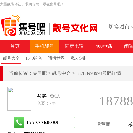
大量靓号转让、求购信息，尽在集号吧！
切换城市
首页
手机靓号
固定电话
400电话
闲
靓号大全
1349组合
话机世界
私人定制
当前位置：
集号吧
>
靓号中介
>
18788993993号码详情
马骅
1878
经纪人
入职：7年
17737760789
运营商：
移