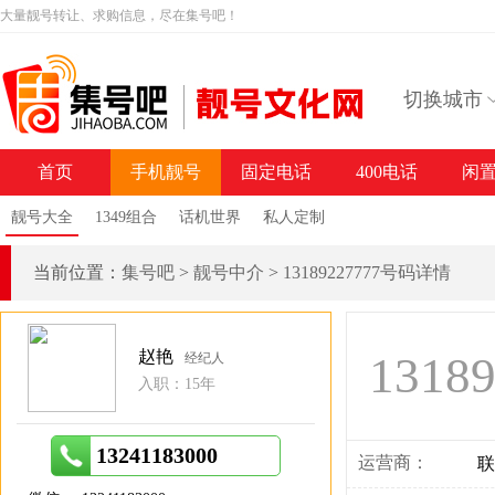
大量靓号转让、求购信息，尽在集号吧！
切换城市
首页
手机靓号
固定电话
400电话
闲
靓号大全
1349组合
话机世界
私人定制
当前位置：
集号吧
>
靓号中介
>
13189227777号码详情
赵艳
1318
经纪人
入职：15年
13241183000
运营商：
联