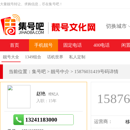
大量靓号转让、求购信息，尽在集号吧！
切换城市
首页
手机靓号
固定电话
400电话
闲
靓号大全
1349组合
话机世界
私人定制
当前位置：
集号吧
>
靓号中介
>
15876031419号码详情
赵艳
1587
经纪人
入职：15年
13241183000
运营商：
移