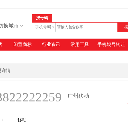
搜号码
切换城市
手机号码
话
闲置商标
行业资讯
常用工具
手机靓号转让
号码详情
3822222259
广州移动
商：
移动