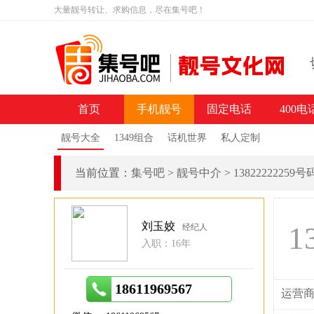
大量靓号转让、求购信息，尽在集号吧！
首页
手机靓号
固定电话
400电
靓号大全
1349组合
话机世界
私人定制
当前位置：
集号吧
>
靓号中介
>
13822222259
刘玉姣
1
经纪人
入职：16年
18611969567
运营