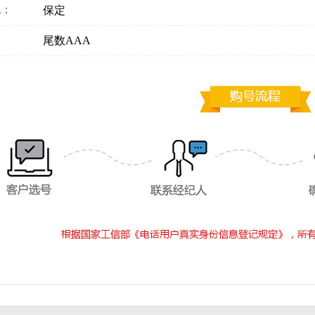
地：
保定
：
尾数AAA