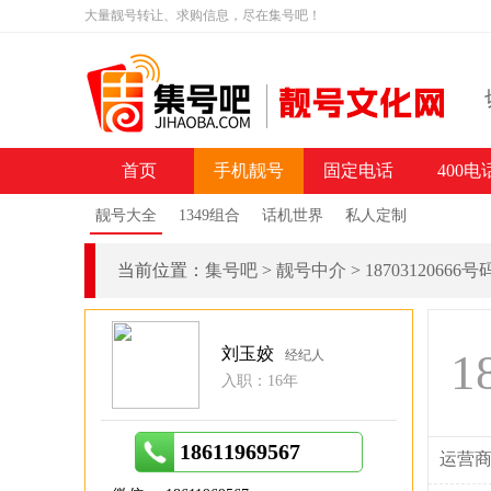
大量靓号转让、求购信息，尽在集号吧！
首页
手机靓号
固定电话
400电
靓号大全
1349组合
话机世界
私人定制
当前位置：
集号吧
>
靓号中介
>
18703120666
刘玉姣
1
经纪人
入职：16年
18611969567
运营