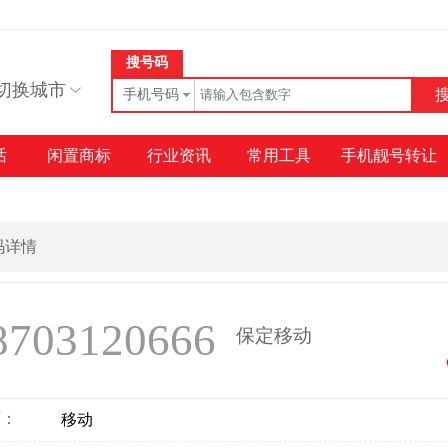
搜号码
切换城市
手机号码
话
闲置商标
行业资讯
常用工具
手机靓号转让
号码详情
8703120666
保定移动
商：
移动