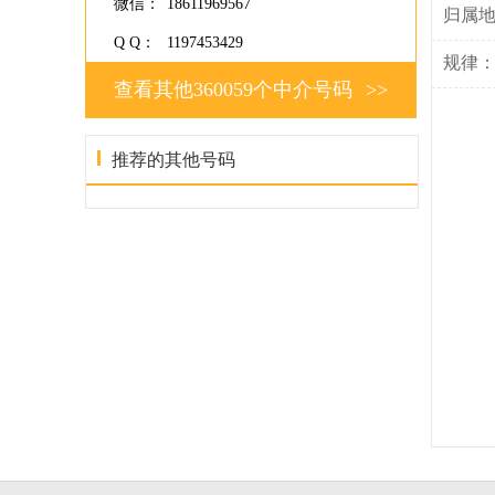
微信：
18611969567
归属
Q Q：
1197453429
规律
查看其他360059个中介号码
>>
推荐的其他号码