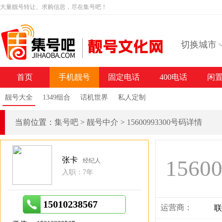
大量靓号转让、求购信息，尽在集号吧！
切换城市
首页
手机靓号
固定电话
400电话
闲
靓号大全
1349组合
话机世界
私人定制
当前位置：
集号吧
>
靓号中介
>
15600993300号码详情
张卡
1560
经纪人
入职：7年
15010238567
运营商：
联