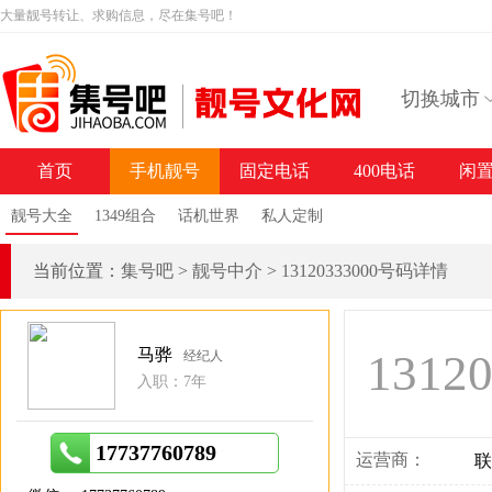
大量靓号转让、求购信息，尽在集号吧！
切换城市
首页
手机靓号
固定电话
400电话
闲
靓号大全
1349组合
话机世界
私人定制
当前位置：
集号吧
>
靓号中介
>
13120333000号码详情
马骅
1312
经纪人
入职：7年
17737760789
运营商：
联