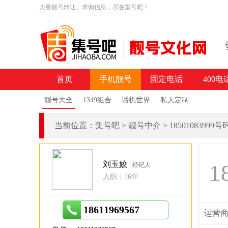
大量靓号转让、求购信息，尽在集号吧！
首页
手机靓号
固定电话
400电
靓号大全
1349组合
话机世界
私人定制
当前位置：
集号吧
>
靓号中介
>
18501083999
刘玉姣
1
经纪人
入职：16年
18611969567
运营