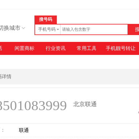
搜号码
切换城市
手机号码
话
闲置商标
行业资讯
常用工具
手机靓号转让
号码详情
8501083999
北京联通
商：
联通