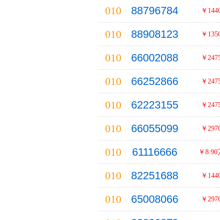
010
88796784
￥144
常州
长治
010
88908123
￥135
赤峰
010
66002088
￥247
昌吉
010
66252866
￥247
常德
010
62223155
承德
￥247
沧州
010
66055099
￥297
楚雄
010
61116666
￥8.90
郴州
010
82251688
￥144
滁州
澄迈
010
65008066
￥297
朝阳