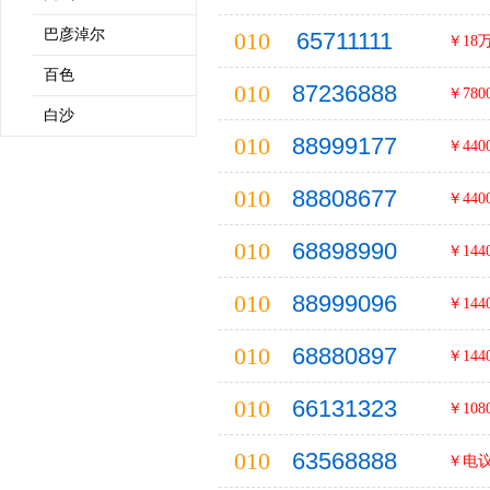
巴彦淖尔
010
65711111
￥18
百色
010
87236888
￥780
白沙
010
88999177
￥440
亳州
010
88808677
滨州
￥440
巴中
010
68898990
￥144
保亭
010
88999096
￥144
C
重庆
010
68880897
￥144
长沙
长春
010
66131323
￥108
成都
010
63568888
￥电
昌都