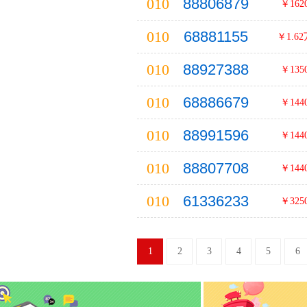
010
88806879
￥162
巢湖
010
68881155
￥1.62
崇左
010
88927388
昌江
￥135
池州
010
68886679
￥144
潮州
010
88991596
￥144
D
大连
010
88807708
大同
￥144
东营
010
61336233
￥325
德阳
儋州
1
2
3
4
5
6
丹东
大庆