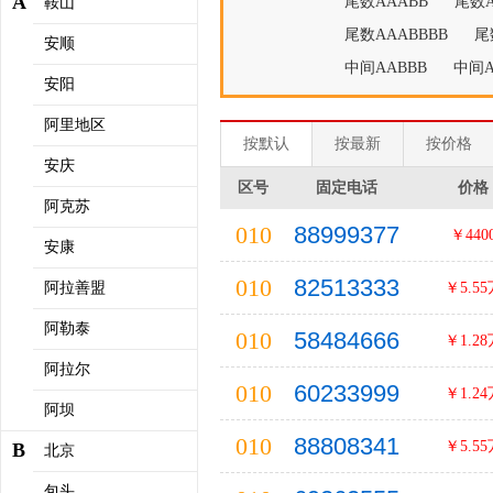
A
尾数AAABB
尾数A
鞍山
尾数AAABBBB
尾
安顺
中间AABBB
中间A
安阳
阿里地区
按默认
按最新
按价格
安庆
区号
固定电话
价格
阿克苏
010
88999377
￥440
安康
010
82513333
阿拉善盟
￥5.55
阿勒泰
010
58484666
￥1.28
阿拉尔
010
60233999
￥1.24
阿坝
010
88808341
￥5.55
B
北京
包头