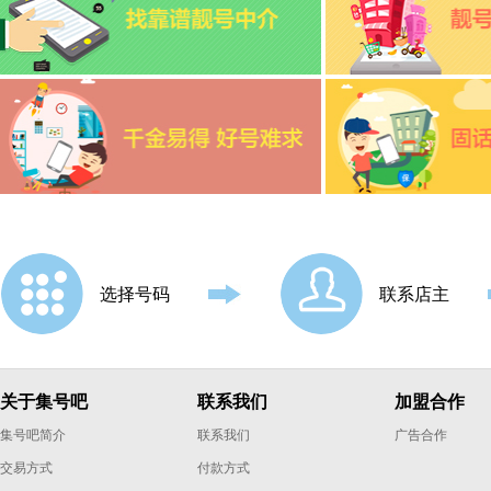
东方
定安
定西
大兴安岭
大理
德州
德宏
选择号码
联系店主
达州
迪庆
东莞
关于集号吧
联系我们
加盟合作
E
鄂州
集号吧简介
联系我们
广告合作
鄂尔多斯
交易方式
付款方式