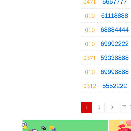
0471
6667777
巢湖
010
61118888
崇左
010
68884444
昌江
池州
010
69992222
潮州
0371
53338888
D
大连
010
69998888
大同
东营
0312
5552222
德阳
儋州
1
2
3
下一
丹东
大庆