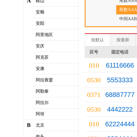
A
尾数AAA
鞍山
尾数AAA
安顺
中间AAB
安阳
阿里地区
按默认
按最新
安庆
区号
固定电话
阿克苏
010
61116666
安康
0530
5553333
阿拉善盟
阿勒泰
0371
68887777
阿拉尔
0530
4442222
阿坝
010
62224444
B
北京
包头