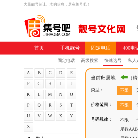
大量靓号转让、求购信息，尽在集号吧！
首页
手机靓号
固定电话
400电
固定电话
高级搜索
快速选号
私人
A
B
C
D
E
当前归属地：
（请
F
G
H
I
J
类型：
不限
K
L
M
N
O
价格范围：
P
Q
R
S
T
不限
U
V
W
X
Y
号码规律：
不限
Z
尾数AAB