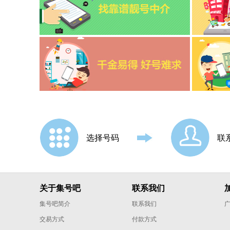
东方
定安
定西
大兴安岭
大理
德州
德宏
选择号码
联
达州
迪庆
东莞
关于集号吧
联系我们
E
鄂州
集号吧简介
联系我们
鄂尔多斯
交易方式
付款方式